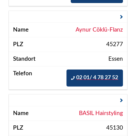
Aynur Cöklü-Flanz
45277
Essen
02 01/ 4 78 27 52
BASIL Hairstyling
45130